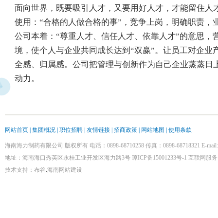
面向世界，既要吸引人才，又要用好人才，才能留住人
使用：“合格的人做合格的事”，竞争上岗，明确职责，
公司本着：“尊重人才、信任人才、依靠人才”的意思，
境，使个人与企业共同成长达到“双赢”。让员工对企业
全感、归属感。公司把管理与创新作为自己企业蒸蒸日
动力。
网站首页
|
集团概况
|
职位招聘
|
友情链接
|
招商政策
|
网站地图 |
使用条款
海南海力制药有限公司 版权所有 电话：0898-68710258 传真：0898-68718321 E-mail:hal
地址：海南海口秀英区永桂工业开发区海力路3号
琼ICP备15001233号-1
互联网服务资
技术支持：
布谷
.
海南网站建设